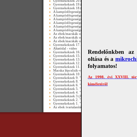
Gyermekeknek 20.(és még további zöldségek...)
Gyermekeknek 19.(Még további zöldségek...)
Gyermekeknek 18.(További zöldségek)
A kampósférgességről (Ancylostomosis) III. rész
A kampósférgességről (Ancylostomosis) III. rész_video
A kampósférgességről (Ancylostomosis) II. rész_video
A kampósférgességről (Ancylostomosis) II. rész
A kampósférgességről (Ancylostomosis) I. rész_video
A kampósférgességről (Ancylostomosis) I. rész
Az ebek/macskák orsóférgességéről III. rész - video
Az ebek/macskák orsóférgességéről ( II.rész ) - video
Az ebek/macskák orsóférgességéről ( I. rész ) - video
Gyermekeknek 17. ( Altatódal )
Altatódal - video
Rendelőnkben az e
Gyermekeknek 16. ( Balázs Fecó, az utcai harcos )
Gyermekeknek 15. ( Macskacsomagoló )
oltása és a
mikrochi
Gyermekeknek 13.
Gyermekeknek 12. ( Zöldségállatkák 3. )
folyamatos!
Gyermekeknek 11. ( Macska lépcsőzik )
Macska lépcsőzik-videó
Gyermekeknek 10. " Tökcica "
Az 1998. évi XXVIII. tör
Gyermekeknek 9. " Mikroszkóp"
Gyermekeknek 8. " Lopakodó mosómedve "
kíméletéről
Gyermekeknek 6. " Kókuszegér "
Gyermekeknek 5. " Tüsszentő panda "
Gyermekeknek 4. " A kicsikkel légy mindíg kedves... "
Gyermekeknek 3.(Játék)
Gyermekeknek 2. "Zöldségállatkák és hóbárány"
Gyermekeknek 1. " Zöldségállatkák"
Az ebek ivartalanításáról
Copyright © 2010 Álla