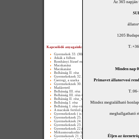
Az 365 napján 
SU
állato
1205 Budapes
T.:+3
Kapcsolódó anyagaink:
Gyermekek 33. (Mindenszentek 2015.)
Atkák a fülben
Romhányi József esete egy bolhával
Macskanász
Minden nap 08
Macskanász
Bolhásság II. rész
Gyermekeknek 32. (Masszázs)
Primavet állatorvosi rend
Cserregi, a szarka
Gyermekeknek 30.
Madáretető
T.:06
Bolhásság III. rész
Bolhásság III. rész-video
Bolhásság II. rész_video
Mindez megtalálható honla
Bolhásság I. rész
Bolhásság I. rész-video
A macskák fertőző peritonitise
meghallgatható 
Gyermekeknek ( is )27._Dobozolás
Gyermekeknek 25. ( zöldségfigurák sorozat vége )
Gyermekeknek 24. ( zöldségfigurák II. )
Gyermekeknek 23. ( zöldségfigurák )
Gyermekeknek 22.( szirtikecskék és a gát )
Mókusmosakodás lassítva
Éljen az üzenetrög
Gyermekenek 21. ( Mókusmosakodás lassítva )