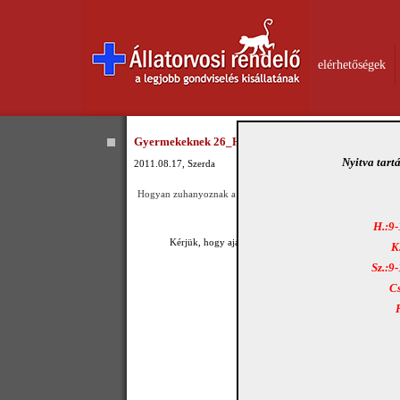
elérhetőségek
Gyermekeknek 26_Hidegzuhany
Nyitva tart
2011.08.17, Szerda
Hogyan zuhanyoznak a macskák?K
att ide
!
H.:9-
Kérjük, hogy ajánlja Ismerősei figyelmébe a
HÍRLEVÉ
K
Sz.:9
Cs