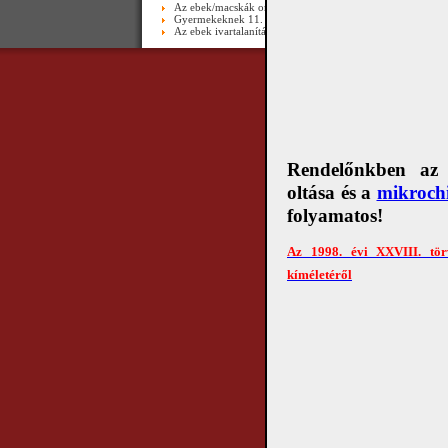
Az ebek/macskák orsóférgességéről ( I. rész ) - video
Gyermekeknek 11. ( Macska lépcsőzik )
Az ebek ivartalanításáról
Copyright © 2010 Álla
Rendelőnkben az e
oltása és a
mikrochi
folyamatos!
Az 1998. évi XXVIII. tör
kíméletéről