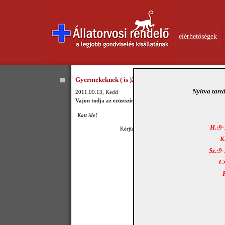
elérhetőségek
Gyermekeknek ( is )27._Dobozolás
Nyitva tart
2011.09.13, Kedd
Vajon tudja az ezüstszínű, hogy mit csinál?
Katt ide!
H.:9-
Kérjük, hogy ajánlja
LAPUNKAT
Ismerősein
K
Sz.:9
Cs