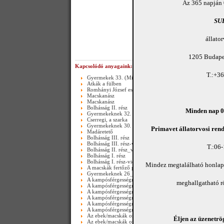
Az 365 napján 
SU
állato
1205 Budapes
Kapcsolódó anyagaink:
T.:+3
Gyermekek 33. (Mindenszentek 2015.)
Atkák a fülben
Romhányi József esete egy bolhával
Macskanász
Macskanász
Bolhásság II. rész
Minden nap 08
Gyermekeknek 32. (Masszázs)
Cserregi, a szarka
Gyermekeknek 30.
Primavet állatorvosi rend
Madáretető
Bolhásság III. rész
Bolhásság III. rész-video
T.:06
Bolhásság II. rész_video
Bolhásság I. rész
Bolhásság I. rész-video
Mindez megtalálható honla
A macskák fertőző peritonitise
Gyermekeknek 26_Hidegzuhany
A kampósférgességről (Ancylostomosis) III. rész
meghallgatható 
A kampósférgességről (Ancylostomosis) III. rész_video
A kampósférgességről (Ancylostomosis) II. rész_video
A kampósférgességről (Ancylostomosis) II. rész
A kampósférgességről (Ancylostomosis) I. rész_video
A kampósférgességről (Ancylostomosis) I. rész
Az ebek/macskák orsóférgességéről III. rész - video
Éljen az üzenetrög
Az ebek/macskák orsóférgességéről ( II.rész ) - video