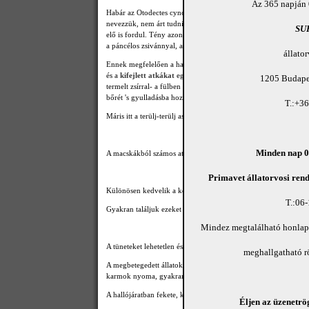
Az 365 napján 
Habár az Otodectes cynotis nevű rühatka okozta megbetegedés
nevezzük, nem árt tudni, hogy a parazita a macska bármely testr
SU
elő is fordul. Tény azonban, hogy leggyakrabban a
hallójárat
a páncélos zsivánnyal, amely az egész életét képes leélni a halló
állato
Ennek megfelelően a hallójáratban megtaláljuk a
petéket
, a
lár
és a
kifejlett atkákat
egyaránt, melyek -a
pete
kivételével- az 
1205 Budapes
termelt zsírral- a fülben értelemszerűen fülzsírral- táplálkoznak
bőrét 's gyulladásba hozzák azt és így fokozott fülzsírtermelésre
T.:+3
Máris itt a terülj-terülj asztalkám!
Minden nap 08
A macskákból számos atkafaj él, ezzel a remek húzással azonba
Primavet állatorvosi rend
Különösen kedvelik a kölyök macskákat, fajtaválasztásukban i
T.:06
Gyakran találjuk ezeket az atkákat legyengült macskákon testsze
Mindez megtalálható honla
A tüneteket lehetetlen észre nem venni.
meghallgatható 
A megbetegedett állatok gyakran dörzsölik, vakarják a fülüket 
karmok nyoma, gyakran vér, savó, barnás pörkök találhatóak, ak
A hallójáratban fekete, kenőcsös, vagy- épp' ellenkezőleg-mor
Éljen az üzenetrög