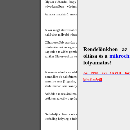
Olykor előfordul, hogy a macska kínjában addig rázza a fejét, 
következtében - vérömleny alakul ki többszörösére növelve a fü
Az atka macskáról macskára vagy kutyáról macskára terjed nag
A kór meghatározásához a fül vizsgálatát nagyítóval illik elvég
hallójárat mélyebb részeiben dagonyázzanak, ezért ez az egysze
Célravezetőbb eszköze az állatorvosnak a mintavételt követő mi
mintavételnek az egyszerű vagy speciális fülvizsgáló műszerrel 
Rendelőnkben az e
kapunk a további gombák és baktériumok meghatározására irány
oltása és a
mikrochi
az állat állatorvoshoz kerül az atka, mint baj már jegyben jár
folyamatos!
A kezelés adódik az eddigiekből: a fül szakember tanácsai-, ha ke
Az 1998. évi XXVIII. tör
gombákra és baktériumokra egyaránt ható készítmények alkalmazás
kíméletéről
semmire sem jó igazán, csak megnyújtjuk az állat szenvedéseit a 
stádiumában sem könnyűszerrel gyógykezelhető kórt, magyará
Adódik a macskáról macskára illetve a kutyáról macskára való t
csökken az esély a gyógyulásra, mégpedig a folyamatos újrafer
Ne feledjük: Nem csak a macska fülén található meg az atka! Ho
kizárólag helyileg a fülben ható szerekkel a siker kétségessé vál