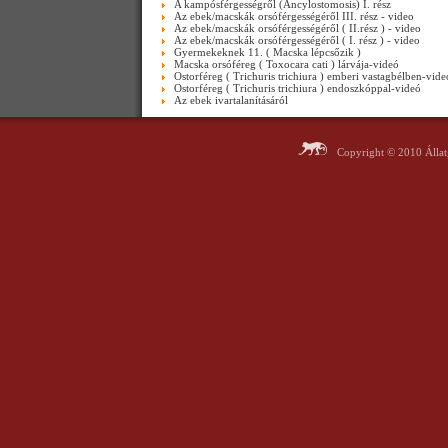
A kampósférgességről (Ancylostomosis) I. rész
Az ebek/macskák orsóférgességéről III. rész - video
Az ebek/macskák orsóférgességéről ( II.rész ) - video
Az ebek/macskák orsóférgességéről ( I. rész ) - video
Gyermekeknek 11. ( Macska lépcsőzik )
Macska orsóféreg ( Toxocara cati ) lárvája-videó
Ostorféreg ( Trichuris trichiura ) emberi vastagbélben-vide
Ostorféreg ( Trichuris trichiura ) endoszkóppal-videó
Az ebek ivartalanításáról
Copyright © 2010 Álla