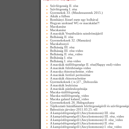
Szívférgesség II. rész
Szívférgesség I. rész
Gyermekek 33. (Mindenszentek 2015.)
Atkák a fülben
Romhányi József esete egy bolhával
Hogyan szoktasd WC-re macskádat?!
Macskanász
Macskanász
A macskák Vesztibuláris szindrómájáról
Bolhásság II. rész
Gyermekeknek 32. (Masszázs)
Macskabunyó
Bolhásság III. rész
Bolhásság III. rész-video
Bolhásság II. rész_video
Bolhásság I. rész
Bolhásság I. rész-video
A macskák tüdőférgessége II. rész(Happy end)-video
A macskák fülrühössége-video
A macska rhinotracheitise_video
A macskák fertőző peritonitise
A macskák rhinotracheitise
Gyermekeknek ( is )27._Dobozolás
A macskák leukózisa
A macskák pánleukopéniája
Macska-tüdőférgesség
Macska-tüdőférgesség_video
Macska galand kaland_video
Gyermekeknek 26_Hidegzuhany
Tájékoztató háziállataink bőrférgességéről és szívférgesség
Babeziózis járvány-2011.03.25.-től
A kampósférgességről (Ancylostomosis) III. rész
A kampósférgességről (Ancylostomosis) III. rész_video
A kampósférgességről (Ancylostomosis) II. rész_video
A kampósférgességről (Ancylostomosis) II. rész
A kampósférgességről (Ancylostomosis) I. rész_video