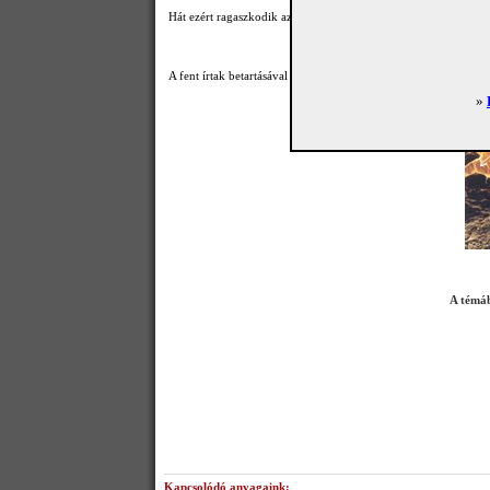
Hát ezért ragaszkodik az állatorvos a macska alapos vizsgálatáh
A fent írtak betartásával is hetekbe telhet megszabadulni az Oto
»
A témába
Kapcsolódó anyagaink: