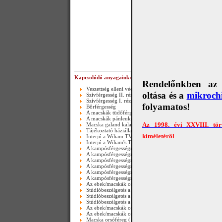
Kérem ajánlja e lap
Kapcsolódó anyagaink:
Rendelőnkben az e
Veszettség elleni védőoltás
oltása és a
mikrochi
Szívférgesség II. rész
Szívférgesség I. rész
folyamatos!
Bőrférgesség
A macskák tüdőférgessége II. rész(Happy end)-video
A macskák pánleukopéniája
Az 1998. évi XXVIII. tör
Macska galand kaland_video
Tájékoztató háziállataink bőrférgességéről és szívférgesség
kíméletéről
Interjú a Wiliam TV-ben (II. rész)
Interjú a Wiliam's TV-ben ( I. rész )
A kampósférgességről (Ancylostomosis) III. rész
A kampósférgességről (Ancylostomosis) III. rész_video
A kampósférgességről (Ancylostomosis) II. rész_video
A kampósférgességről (Ancylostomosis) II. rész
A kampósférgességről (Ancylostomosis) I. rész_video
A kampósférgességről (Ancylostomosis) I. rész
Az ebek/macskák orsóférgességéről III. rész - video
Stúdióbeszélgetés a veszettségről 2005-ben III. rész ( máig 
Stúdióbeszélgetés a veszettségről 2005-ben II. rész ( máig a
Stúdióbeszélgetés a veszettségről 2005-ben I.rész ( máig ak
Az ebek/macskák orsóférgességéről ( II.rész ) - video
Az ebek/macskák orsóférgességéről ( I. rész ) - video
Macska orsóféreg ( Toxocara cati ) lárvája-videó