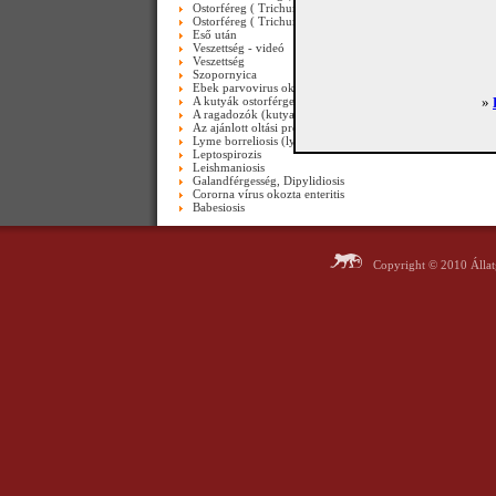
Ostorféreg ( Trichuris trichiura ) emberi vastagbélben-vide
Ostorféreg ( Trichuris trichiura ) endoszkóppal-videó
Eső után
Veszettség - videó
Veszettség
Szopornyica
Ebek parvovirus okozta bélgyulladása
A kutyák ostorférgessége
»
A ragadozók (kutya, macska) orsóférgességéről
Az ajánlott oltási programról
Lyme borreliosis (lyme-kór)
Leptospirozis
Leishmaniosis
Galandférgesség, Dipylidiosis
Cororna vírus okozta enteritis
Babesiosis
Copyright © 2010 Álla