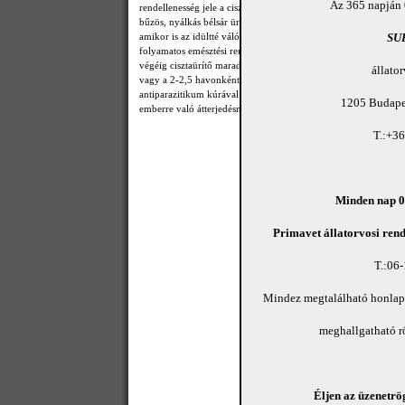
Az 365 napján 
rendellenesség jele a ciszta felvétele utáni harmadik naptól az al
bűzös, nyálkás bélsár ürülése. A hasmenés súlyossága idővel m
amikor is az idültté váló betegség következtében a fejlődésben
SU
folyamatos emésztési rendellenességgel küzdő eb idült betegsége
végéig cisztaürítő maradhat. A kórokozó a bélsármintából a tü
állato
vagy a 2-2,5 havonkénti rutinszerű bélsárvizsgálat alkalmával 
antiparazitikum kúrával az eb szervezetéből eliminálható. Ezzel 
1205 Budapes
emberre való átterjedésnek is.
T.:+3
Minden nap 08
Primavet állatorvosi rend
T.:06
Mindez megtalálható honla
meghallgatható 
Éljen az üzenetrög