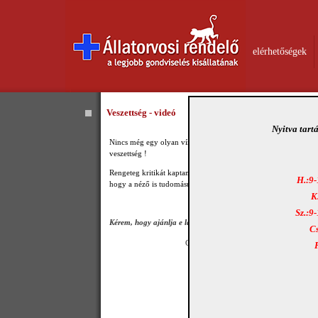
elérhetőségek
Veszettség - videó
Nyitva tart
Nincs még egy olyan vírus okozta betegség , mely annyira hátb
veszettség !
Rengeteg kritikát kaptam e videoklip miatt ! Tudomásul vettem
H.:9-
hogy a néző is tudomásul vegye : E kisfilm minden szava IGAZ
K
Sz.:9
Kérem, hogy ajánlja e lapot ismerőseinek !
Cs
Get the Flash Player
to see this player.