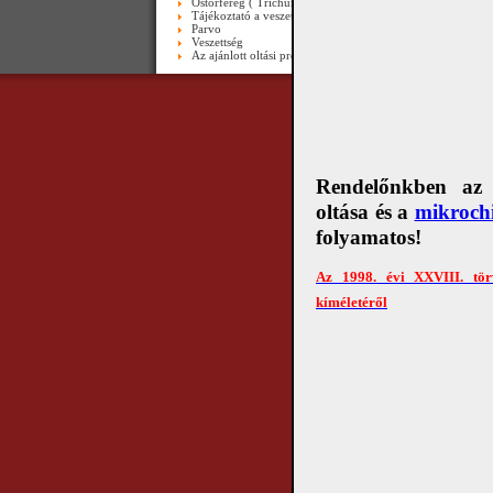
Ostorféreg ( Trichuris trichiura ) endoszkóppal-videó
Tájékoztató a veszettség elleni oltásról
Parvo
Veszettség
Az ajánlott oltási programról
Copyright © 2010 Álla
Rendelőnkben az e
oltása és a
mikrochi
folyamatos!
Az 1998. évi XXVIII. tör
kíméletéről