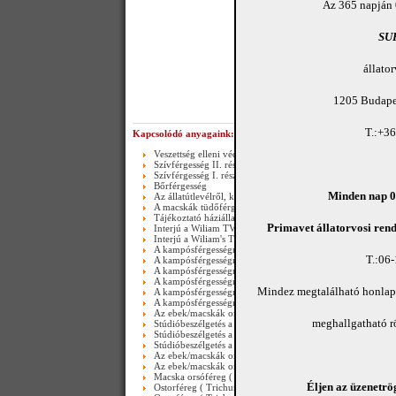
Az 365 napján 
SU
állato
1205 Budapes
T.:+3
Kapcsolódó anyagaink:
Veszettség elleni védőoltás
Szívférgesség II. rész
Szívférgesség I. rész
Bőrférgesség
Minden nap 08
Az állatútlevélről, külföldi utazások feltételeiről
A macskák tüdőférgessége II. rész(Happy end)-video
Tájékoztató háziállataink bőrférgességéről és szívférgesség
Primavet állatorvosi rend
Interjú a Wiliam TV-ben (II. rész)
Interjú a Wiliam's TV-ben ( I. rész )
A kampósférgességről (Ancylostomosis) III. rész
T.:06
A kampósférgességről (Ancylostomosis) III. rész_video
A kampósférgességről (Ancylostomosis) II. rész_video
A kampósférgességről (Ancylostomosis) II. rész
Mindez megtalálható honla
A kampósférgességről (Ancylostomosis) I. rész_video
A kampósférgességről (Ancylostomosis) I. rész
Az ebek/macskák orsóférgességéről III. rész - video
meghallgatható 
Stúdióbeszélgetés a veszettségről 2005-ben III. rész ( máig 
Stúdióbeszélgetés a veszettségről 2005-ben II. rész ( máig a
Stúdióbeszélgetés a veszettségről 2005-ben I.rész ( máig ak
Az ebek/macskák orsóférgességéről ( II.rész ) - video
Az ebek/macskák orsóférgességéről ( I. rész ) - video
Macska orsóféreg ( Toxocara cati ) lárvája-videó
Éljen az üzenetrög
Ostorféreg ( Trichuris trichiura ) emberi vastagbélben-vide