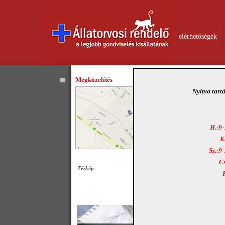
elérhetőségek
Megközelítés
Nyitva tart
H.:9-
K
Sz.:9
Cs
Térkép