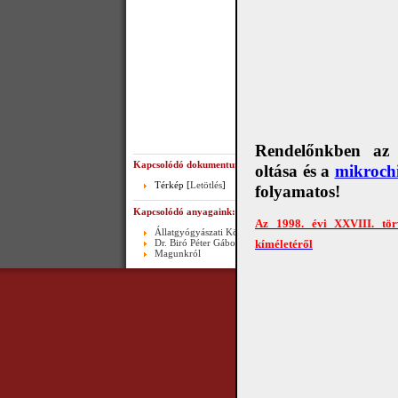
Rendelőnkben az e
Kapcsolódó dokumentumok:
oltása és a
mikrochi
Térkép [
Letötlés
]
folyamatos!
Kapcsolódó anyagaink:
Az 1998. évi XXVIII. tör
Állatgyógyászati Központ és Rendelő Kft. rendelőjének elé
Dr. Biró Péter Gábor állatorvosi rendelője
kíméletéről
Magunkról
Copyright © 2010 Álla