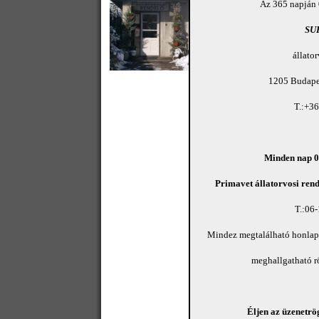
Az 365 napján 
SU
állato
1205 Budapes
T.:+3
Minden nap 08
Primavet állatorvosi rend
T.:06
Mindez megtalálható honla
meghallgatható 
Éljen az üzenetrög