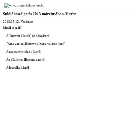
www.monoriallatorvos.hu
Stúdióbeszélgetés 2013 márciusában, V. rész
2013.05.12, Vasárnap
Miről is szól?
- A "húsvéti állatok" gondozásáról
- "Arra van az állatorvos, hogy válaszoljon!"
- A ragcsamentok.hu lapról
- Az állatkerti állatsímogatóról
- A locsolkodásról